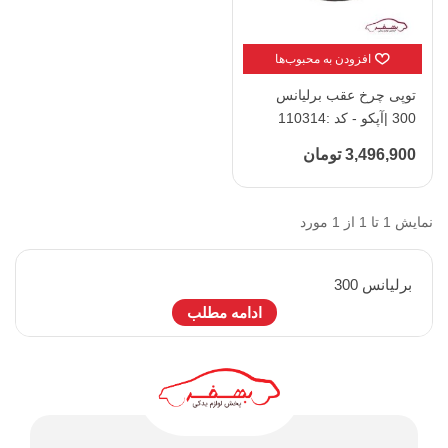
افزودن به محبوب‌ها
توپی چرخ عقب برلیانس
300 |آپکو - کد :110314
3,496,900 تومان
نمایش 1 تا 1 از 1 مورد
برليانس 300
ادامه مطلب