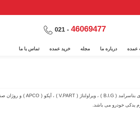
46069477
- 021
پ عمده
درباره ما
مجله
خرید عمده
تماس با ما
م یدکی خودرو می باشد.