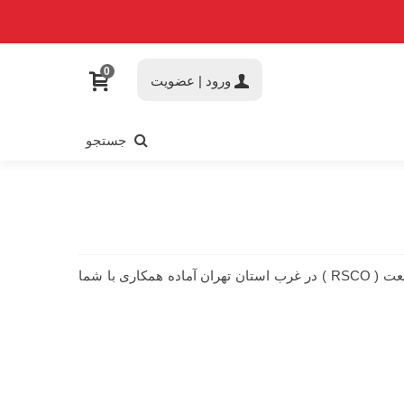
0
ورود | عضویت
جستجو
پخش لوازم یدکی خودرو بهفر با نمایندگی رسمی از برندهای بتاسرامد ( B.I.G ) ، ویراولتاژ ( V.PART ) ، آپکو ( APCO ) و روژان صنعت ( RSCO ) در غرب استان تهران آماده همکاری با شما