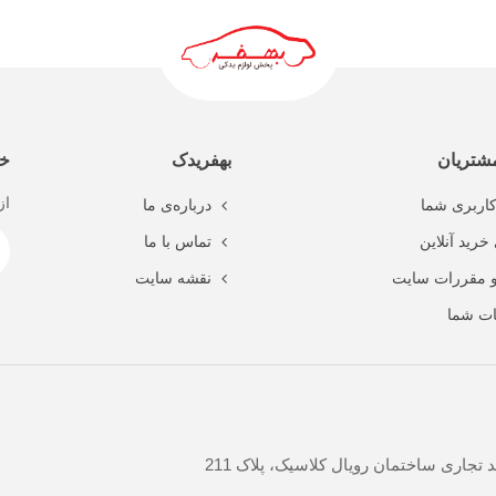
شتریان
بهفریدک
خب
از
اربری شما
درباره‌ی ما
خرید آنلاین
تماس با ما
و مقررات سایت
نقشه سایت
ت شما
جاری ساختمان رویال کلاسیک، پلاک 211