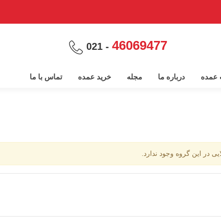
46069477
- 021
پ عمده
درباره ما
مجله
خرید عمده
تماس با ما
ایی در این گروه وجود ندارد.