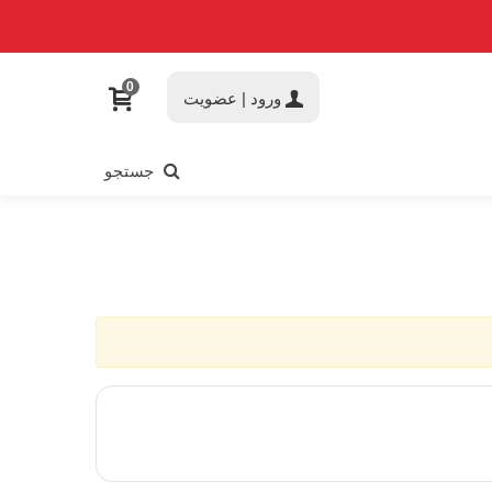
0
ورود | عضویت
جستجو