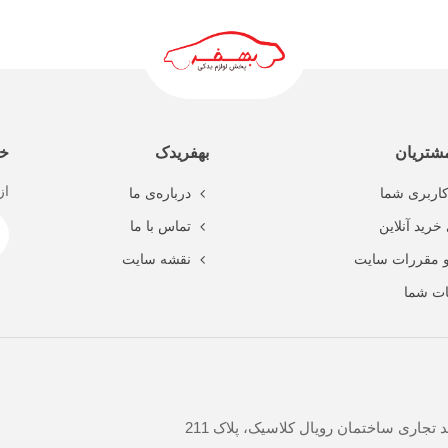
ادامه مطلب
شتریان
بهفریدک
خب
از
اربری شما
درباره‌ی ما
خرید آنلاین
تماس با ما
و مقررات سایت
نقشه سایت
ت شما
جاری ساختمان رویال کلاسیک، پلاک 211