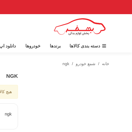
دسته بندی کالاها
برندها
خودروها
دانلود ا
خانه
/
شمع خودرو
/
ngk
NGK
هیچ کال
ngk