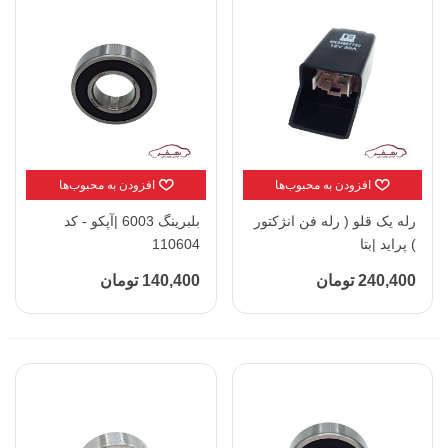
افزودن به محبوب‌ها
افزودن به محبوب‌ها
رله یک قلو ( رله فن انژکتور
بلبرینگ 6003 |آپکو - کد
) پراید |بتا
110604
240,400 تومان
140,400 تومان