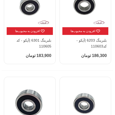
افزودن به محبوب‌ها
افزودن به محبوب‌ها
بلبرینگ 6203 |آپکو -
بلبرینگ 6301 |آپکو - کد
کد110603
110605
186,300 تومان
183,900 تومان