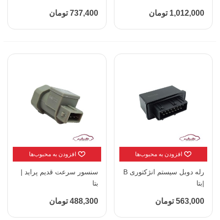
1,012,000 تومان
737,400 تومان
افزودن به محبوب‌ها
افزودن به محبوب‌ها
رله دوبل سیستم انژکتوری B
سنسور سرعت قدیم پراید |
|بتا
بتا
563,000 تومان
488,300 تومان