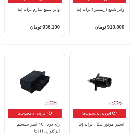
وایر شمع (زیمنس) پراید |بتا
وایر شمع ساژم پراید |بتا
910,800 تومان
936,100 تومان
افزودن به محبوب‌ها
افزودن به محبوب‌ها
استپر موتور پیکان پراید |بتا
رله دوبل 40 آمپر سیستم
انژکتوری H |بتا