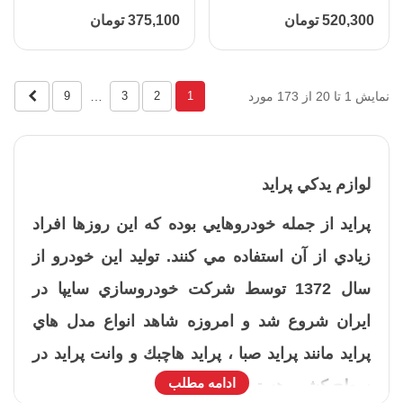
110302
بزرگ پیکان |آپکو - کد
520,300 تومان
375,100 تومان
110401
بعدی
نمایش 1 تا 20 از 173 مورد
…
9
3
2
1
لوازم يدكي پرايد
پرايد از جمله خودروهايي بوده كه اين روزها افراد
زيادي از آن استفاده مي كنند. توليد اين خودرو از
سال 1372 توسط شركت خودروسازي سايپا در
ايران شروع شد و امروزه شاهد انواع مدل هاي
پرايد مانند پرايد صبا ، پرايد هاچبك و وانت پرايد در
ادامه مطلب
سطح كشور هستيم .