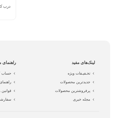
درب ك
لینک‌های مفید
راهنمای م
تخـفیـفات ویژه
حساب ک
جدیدترین محصولات
راهنمای 
پرفروشترین محصولات
قوانین 
مجله خبری
سفارشا