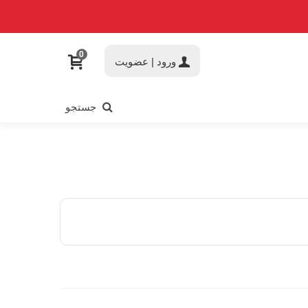
0
ورود | عضویت
جستجو