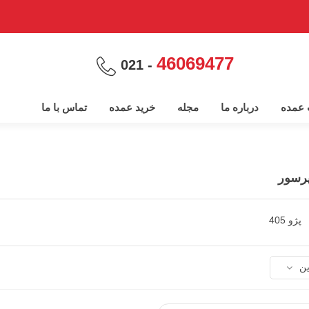
46069477
- 021
پ عمده
درباره ما
مجله
خرید عمده
تماس با ما
رسور
پژو 405
ین