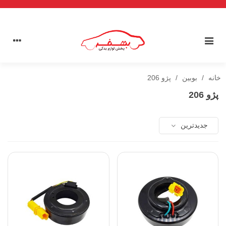
خانه
/
بوبین
/
پژو 206
پژو 206
جدیدترین