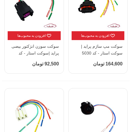
افزودن به محبوب‌ها
افزودن به محبوب‌ها
سوکت مپ ساژم پراید |
سوکت سوزن انژکتور بیضی
سوکت استار - کد 5030
پراید |سوکت استار - کد
5032
164,600 تومان
92,500 تومان