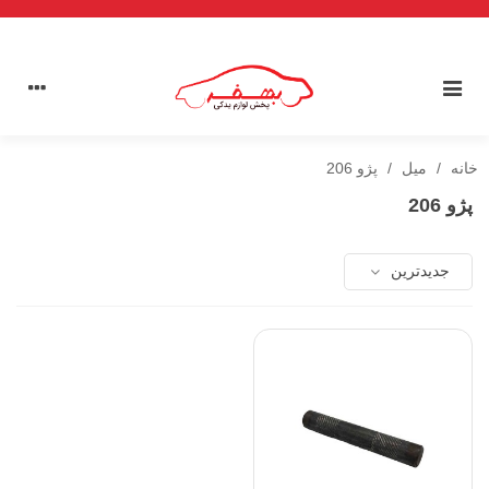
خانه
/
میل
/
پژو 206
پژو 206
جدیدترین