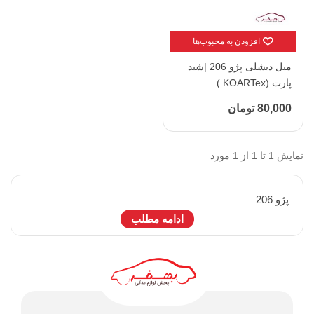
افزودن به محبوب‌ها
میل دیشلی پژو 206 |شید
پارت (KOARTex )
80,000 تومان
نمایش 1 تا 1 از 1 مورد
پژو 206
ادامه مطلب