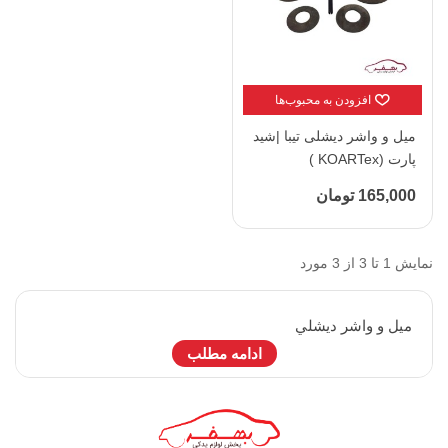
افزودن به محبوب‌ها
میل و واشر دیشلی تیبا |شید
پارت (KOARTex )
165,000 تومان
نمایش 1 تا 3 از 3 مورد
ميل و واشر ديشلي
ادامه مطلب