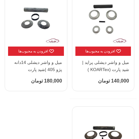
افزودن به محبوب‌ها
افزودن به محبوب‌ها
میل و واشر دیشلی پراید |
میل و واشر دیشلی 14دانه
شید پارت (KOARTex )
پژو 405 |شید پارت
(KOARTex )
140,000 تومان
180,000 تومان