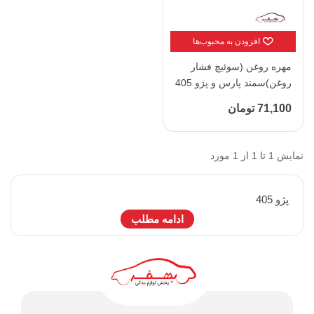
افزودن به محبوب‌ها
مهره روغن (سوئیچ فشار
روغن)سمند پارس و پژو 405
O وی پارت - کد 1013203
71,100 تومان
نمایش 1 تا 1 از 1 مورد
پژو 405
ادامه مطلب