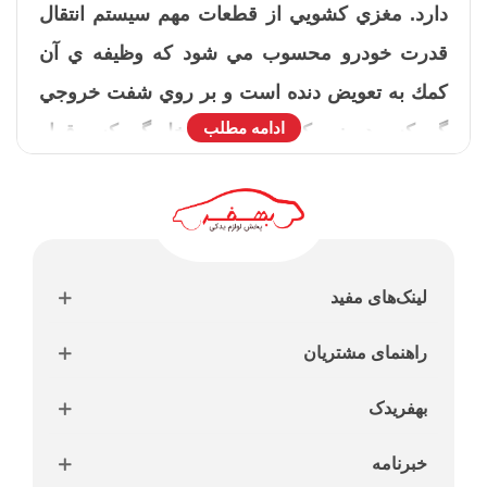
دارد. مغزي كشويي از قطعات مهم سيستم انتقال
قدرت خودرو محسوب مي شود كه وظيفه ي آن
كمك به تعويض دنده است و بر روي شفت خروجي
ادامه مطلب
گيربكس در زير كشويي و در داخل گيربكس قرار
مي گيرد.
لینک‌های مفید
راهنمای مشتریان
بهفریدک
خبرنامه