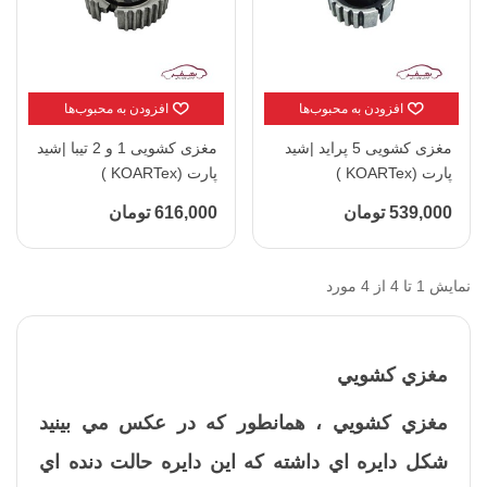
افزودن به محبوب‌ها
افزودن به محبوب‌ها
مغزی کشویی 5 پراید |شید
مغزی کشویی 1 و 2 تیبا |شید
پارت (KOARTex )
پارت (KOARTex )
539,000 تومان
616,000 تومان
نمایش 1 تا 4 از 4 مورد
مغزي كشويي
مغزي كشويي ، همانطور كه در عكس مي بينيد
شكل دايره اي داشته كه اين دايره حالت دنده اي