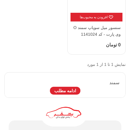
افزودن به محبوب‌ها
سنسور میل سوپاپ سمند O
وی پارت - کد 1141024
0 تومان
نمایش 1 تا 1 از 1 مورد
سمند
ادامه مطلب