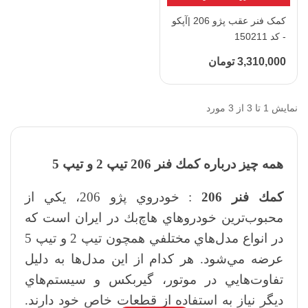
کمک فنر عقب پژو 206 |آپکو
- کد 150211
3,310,000 تومان
نمایش 1 تا 3 از 3 مورد
همه چيز درباره كمك فنر 206 تيپ 2 و تيپ 5
كمك فنر 206
: خودروي پژو 206، يكي از
محبوب‌ترين خودروهاي هاچ‌بك در ايران است كه
در انواع مدل‌هاي مختلفي همچون تيپ 2 و تيپ 5
عرضه مي‌شود. هر كدام از اين مدل‌ها به دليل
تفاوت‌هايي در موتور، گيربكس و سيستم‌هاي
ديگر نياز به استفاده از قطعات خاص خود دارند.