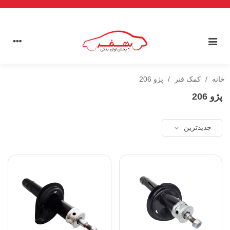
خانه
/
کمک فنر
/
پژو 206
پژو 206
جدیدترین