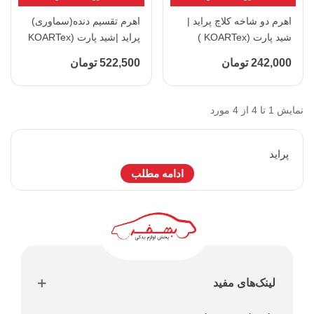
اهرم دو شاخه کلاچ پراید |
اهرم تقسیم دنده(سماوری)
شید پارت (KOARTex )
پراید |شید پارت (KOARTex
)
242,000 تومان
522,500 تومان
نمایش 1 تا 4 از 4 مورد
پرايد
ادامه مطلب
لینک‌های مفید