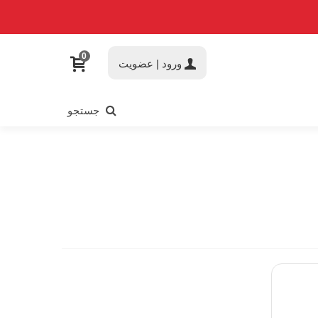
0
ورود | عضویت
جستجو