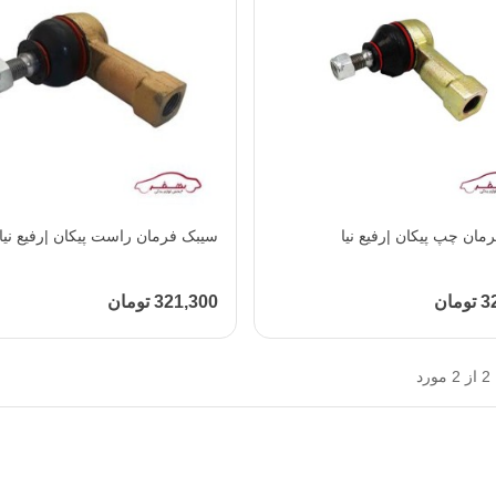
افزودن به محبوب‌ها
مان چپ پیکان |رفیع نیا
افزودن به محبوب‌ها
سیبک فرمان راست پیکان |رفیع نیا
مان
321,300 تومان