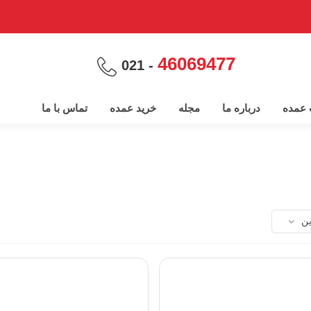
46069477
- 021
پ عمده
درباره ما
مجله
خرید عمده
تماس با ما
ین