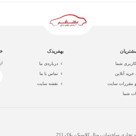
ادامه مطلب
شتریان
بهفریدک
خب
از
اربری شما
درباره‌ی ما
خرید آنلاین
تماس با ما
و مقررات سایت
نقشه سایت
ت شما
جاری ساختمان رویال کلاسیک، پلاک 211