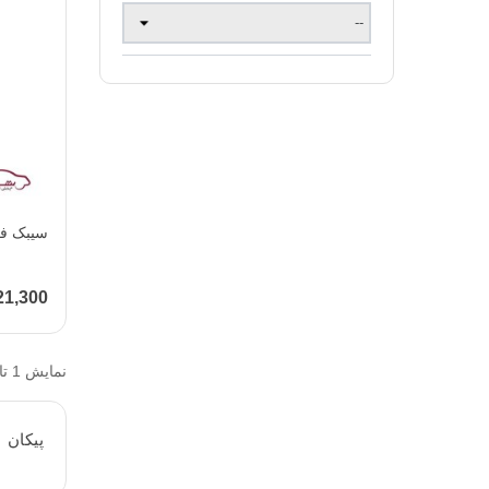
سیبک فر
321,300 تو
نمایش 1 تا 2 از 2 مورد
پيكان