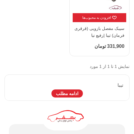
افزودن به محبوب‌ها
سیبک مفصل بازویی (قرقری
فرمان) تیبا |رفیع نیا
331,900 تومان
نمایش 1 تا 1 از 1 مورد
تيبا
ادامه مطلب