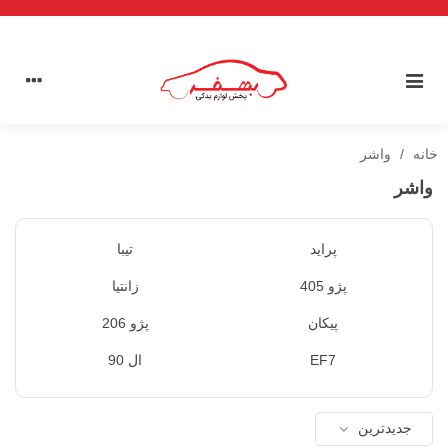
خانه
/
واشر
واشر
پراید
تیبا
پژو 405
زانتیا
پیکان
پژو 206
EF7
ال 90
جدیدترین