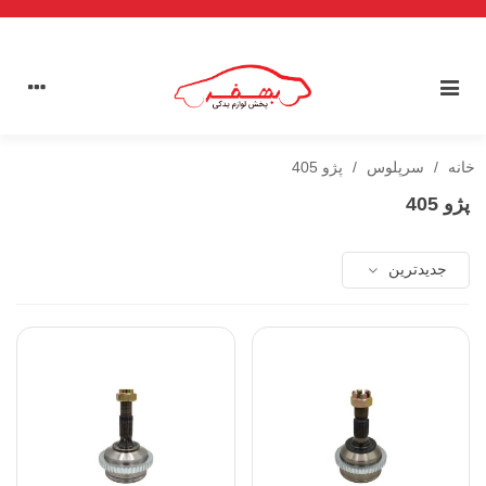
خانه
/
سرپلوس
/
پژو 405
پژو 405
جدیدترین