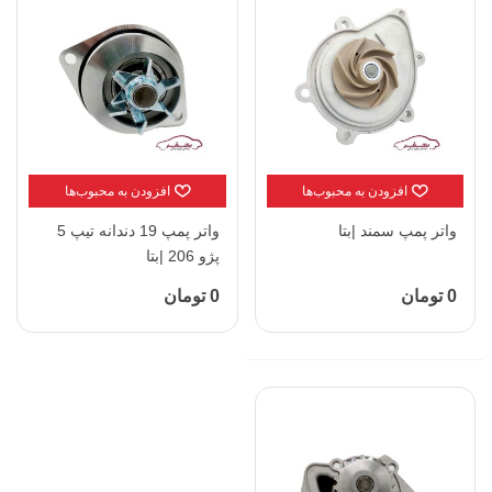
افزودن به محبوب‌ها
افزودن به محبوب‌ها
واتر پمپ سمند |بتا
واتر پمپ 19 دندانه تیپ 5
پژو 206 |بتا
0 تومان
0 تومان