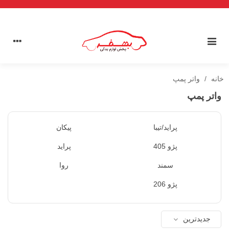
خانه
/
واتر پمپ
واتر پمپ
پراید/تیبا
پیکان
پژو 405
پراید
سمند
روا
پژو 206
جدیدترین