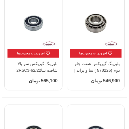
افزودن به محبوب‌ها
افزودن به محبوب‌ها
بلبرینگ گیربکس شفت جلو
بلبرینگ گیربکس سر بالا
دوم (578225 ) تیبا و پراید |
شافت تیبا2RSC3-62/22
آپکو - کد 110352
پراید |آپکو - کد 110353
546,900 تومان
565,100 تومان