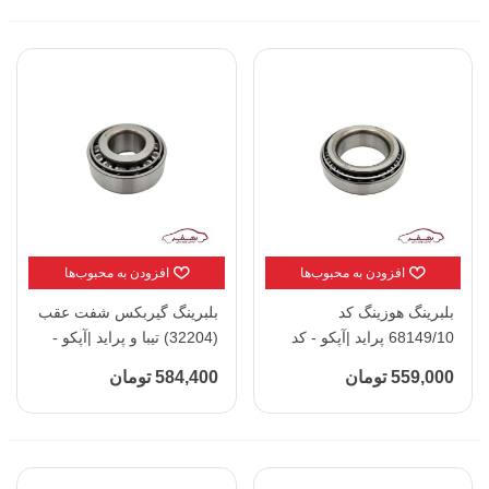
افزودن به محبوب‌ها
افزودن به محبوب‌ها
بلبرینگ هوزینگ کد
بلبرینگ گیربکس شفت عقب
68149/10 پراید |آپکو - کد
(32204) تیبا و پراید |آپکو -
110351
کد 110355
559,000 تومان
584,400 تومان