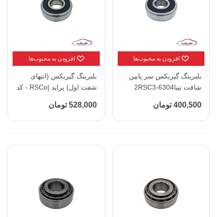
افزودن به محبوب‌ها
افزودن به محبوب‌ها
بلبرینگ گیربکس سر پایین
بلبرینگ گیربکس (انتهای
شافت تیبا2RSC3-6304
شفت اول) پراید |RSCo - کد
پراید |آپکو - کد 110354
6304- 2RS-C3
400,500 تومان
528,000 تومان