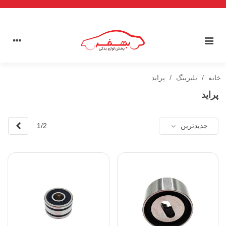
خانه
/
بلبرینگ
/
پراید
پراید
بعدی
جدیدترین
1/2