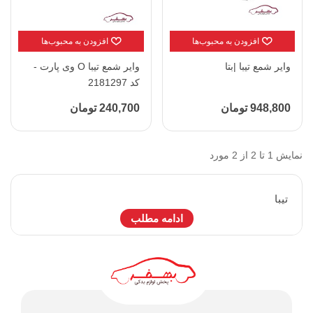
افزودن به محبوب‌ها
افزودن به محبوب‌ها
وایر شمع تیبا |بتا
وایر شمع تیبا O وی پارت -
کد 2181297
948,800 تومان
240,700 تومان
نمایش 1 تا 2 از 2 مورد
تيبا
ادامه مطلب