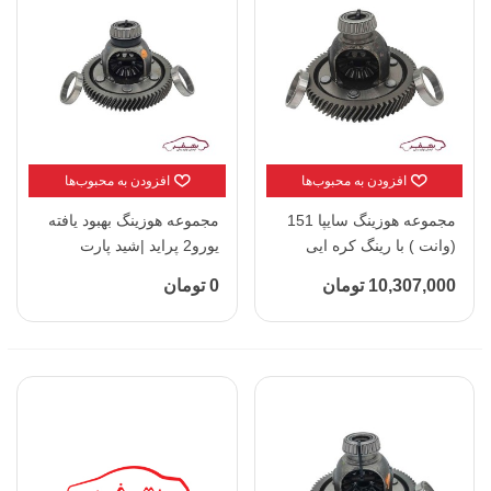
افزودن به محبوب‌ها
افزودن به محبوب‌ها
مجموعه هوزینگ سایپا 151
مجموعه هوزینگ بهبود یافته
(وانت ) با رینگ کره ایی
یورو2 پراید |شید پارت
وانت |شید پارت (KOARTex
(KOARTex )
10,307,000 تومان
0 تومان
)