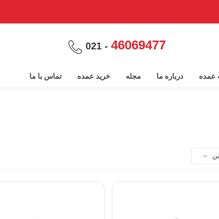
46069477
- 021
پ عمده
درباره ما
مجله
خرید عمده
تماس با ما
ین