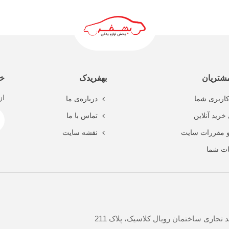
ادامه مطلب
شتریان
بهفریدک
خب
از
اربری شما
درباره‌ی ما
خرید آنلاین
تماس با ما
و مقررات سایت
نقشه سایت
ت شما
جاری ساختمان رویال کلاسیک، پلاک 211