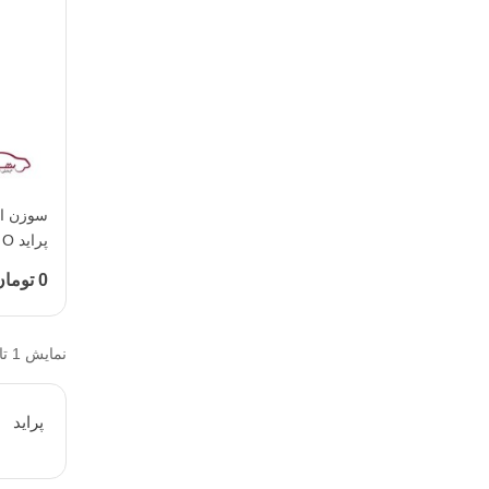
پراید O وی پارت - کد 2072182
0 تومان
نمایش 1 تا 4 از 4 مورد
پرايد