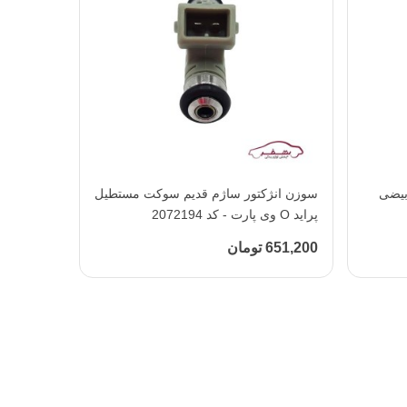
بیضی
افزودن به محبوب‌ها
سوزن انژکتور ساژم قدیم سوکت مستطیل
پراید O وی پارت - کد 2072194
651,200 تومان