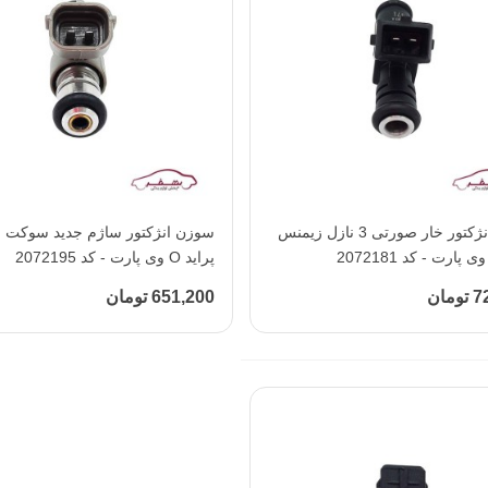
افزودن به محبوب‌ها
سوزن انژکتور خار صورتی 3 نازل زیمنس
افزودن به محبوب‌ها
سوزن انژکتور ساژم جدید سوکت 
پراید O وی پارت - کد 2072195
مان
651,200 تومان