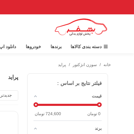
دسته بندی کالاها
برندها
خودروها
دانلود ا
خانه
/
سوزن انژکتور
/
پراید
پراید
فیلتر نتایج بر اساس :
جدیدتر
قیمت
0
تومان
724,600
تومان
برند