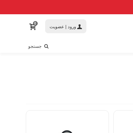
0
ورود | عضویت
جستجو