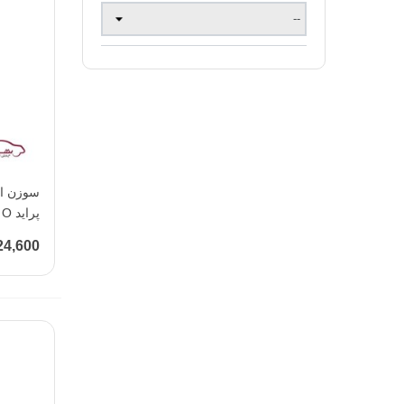
پراید O وی پارت - کد 2072181
724,600 تو