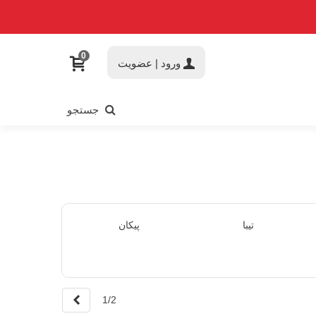
0
ورود | عضویت
جستجو
تیبا
پیکان
بعدی
1/2