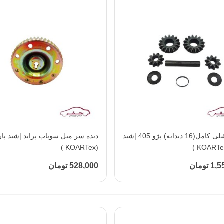
افزودن به محبوب‌ها
دنده دیشلی کامل(16 دندانه) پژو 405 |شید
افزودن به محبوب‌ها
دنده سر میل سوپاپ پراید |شید پا
(KOARTex )
تومان
528,000 تومان