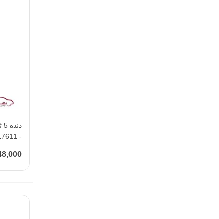
- 17611
748,000 تو