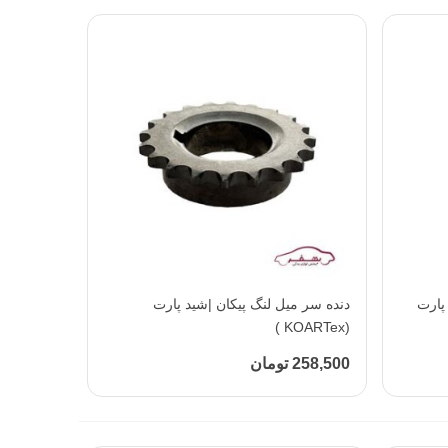
ند EF7 |شید پارت
افزودن به محبوب‌ها
دنده سر میل لنگ پیکان |شید پارت
(KOARTex )
258,500 تومان