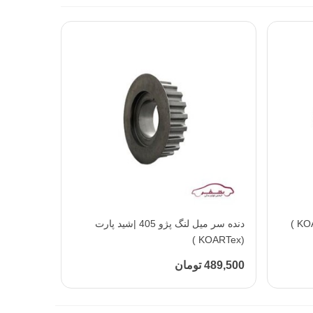
افزودن به محبوب‌ها
دنده سر میل لنگ پژو 405 |شید پارت
(KOARTex )
489,500 تومان