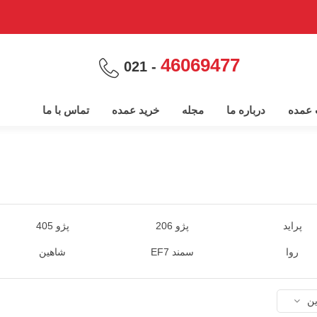
46069477
- 021
پ عمده
درباره ما
مجله
خرید عمده
تماس با ما
پراید
پژو 206
پژو 405
روا
سمند EF7
شاهین
ین