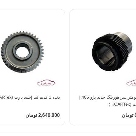
افزودن به محبوب‌ها
دنده کیلومتر سر هوزینگ جدید پژو 405 |
دنده 1 قدیم تیبا |شید پارت (KOARTex )
افزودن به محبوب‌ها
KOA )
ن
2,640,000 تومان