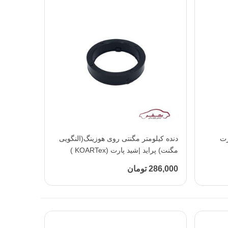
رت
افزودن به محبوب‌ها
دنده کیلومتر مگنتی روی هوزینگ(النگویی
مگنت) پراید |شید پارت (KOARTex )
286,000 تومان