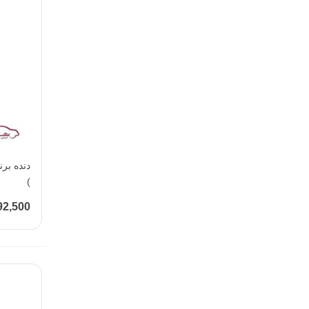
)
192,500 تو