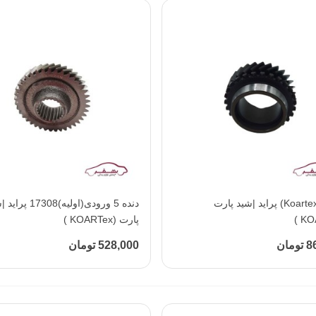
افزودن به محبوب‌ها
دنده 3(koartex) پراید |شید پارت
افزودن به محبوب‌ها
دنده 5 ورودی(اولیه)17308
پارت (KOARTex )
مان
528,000 تومان