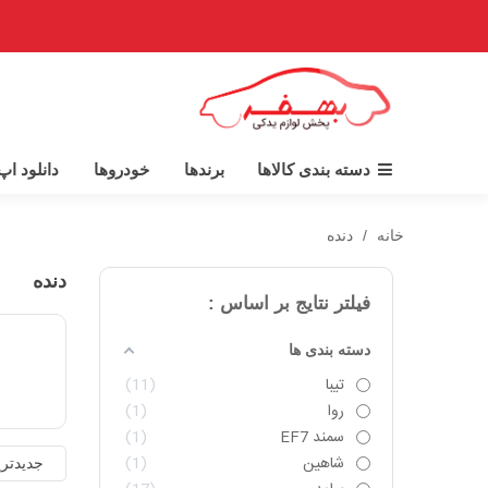
دسته بندی کالاها
برندها
خودروها
دانلود ا
خانه
/
دنده
دنده
فیلتر نتایج بر اساس :
دسته بندی ها
تیبا
11
روا
1
سمند EF7
1
شاهین
1
جدیدتر