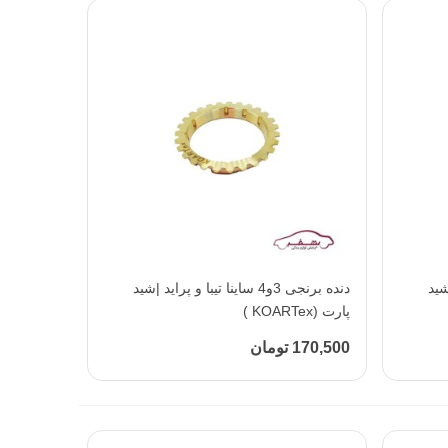
 پراید |شید
افزودن به محبوب‌ها
دنده برنجی 3و4 ساینا تیبا و پراید |شید
پارت (KOARTex )
170,500 تومان