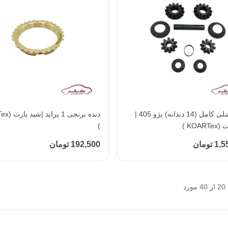
افزودن به محبوب‌ها
دنده دیشلی کامل (14 دندانه) پژو 405 |
افزودن به محبوب‌ها
دنده برنجی 
KOA )
)
تومان
192,500 تومان