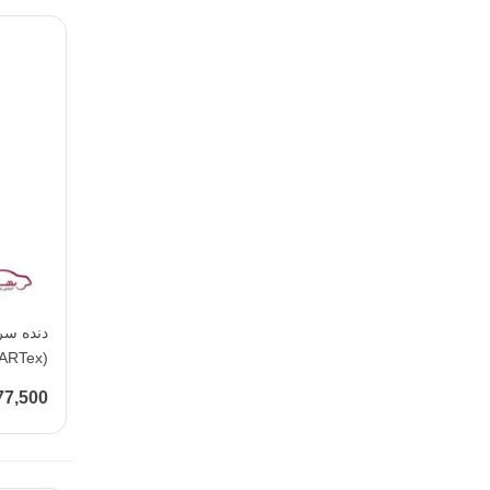
(KOARTex )
1,677,500 