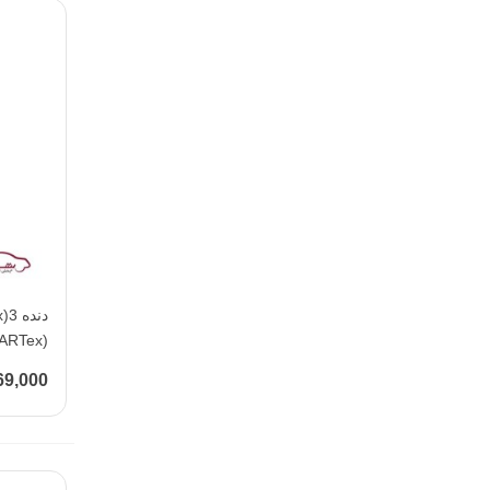
(KOARTex )
869,000 تو