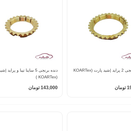
افزودن به محبوب‌ها
دنده برنجی 2 پراید |شید پارت (KOARTex
افزودن به محبوب‌ها
دنده برنجی 5 ساینا تیبا و پراید 
(KOARTex )
مان
143,000 تومان