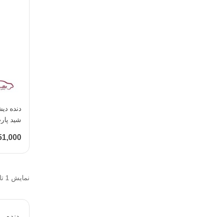
شید پارت (RTex
1,551,000 
نمایش 1 تا 20 از 40 مورد
دنده