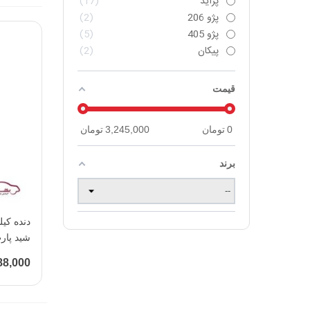
پراید
17
پژو 206
2
پژو 405
5
پیکان
2
قیمت
0
تومان
3,245,000
تومان
برند
شید پارت (RTex
88,000 توما