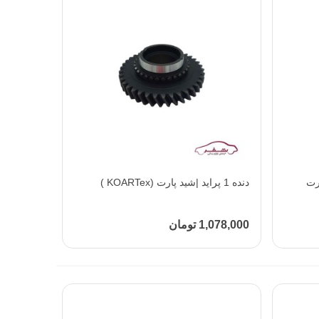
|شید پارت
دنده 1 پراید |شید پارت (KOARTex )
افزودن به محبوب‌ها
1,078,000 تومان