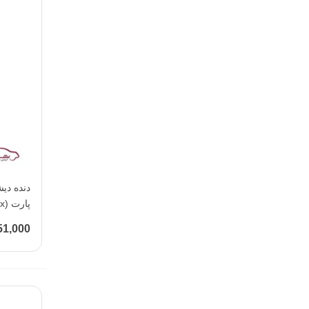
پارت (KOARTex )
1,551,000 