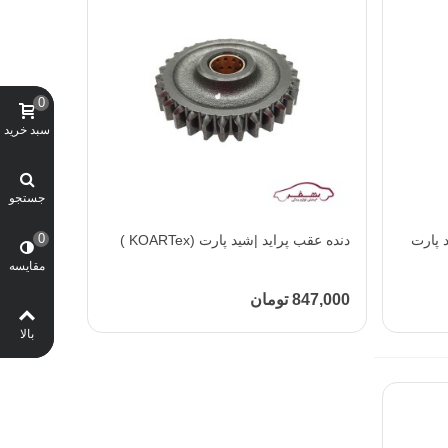
0
سبد خرید
جستجو
0
|شید پارت
دنده عقب پراید |شید پارت (KOARTex )
افزودن به محبوب‌ها
مقایسه
847,000 تومان
بالا