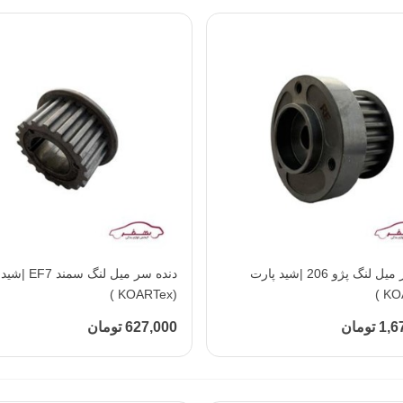
افزودن به محبوب‌ها
دنده سر میل لنگ پژو 206 |شید پارت
افزودن به محبوب‌ها
دنده سر میل لنگ سم
(KOARTex )
تومان
627,000 تومان