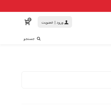
0
ورود | عضویت
جستجو