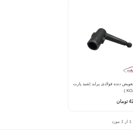
افزودن به محبوب‌ها
عویض دنده فولادی پراید |شید پارت
مان