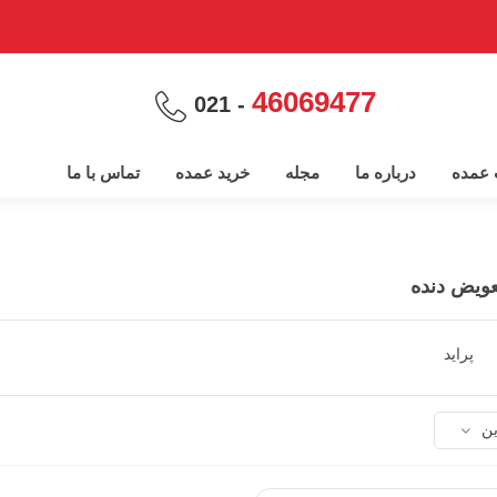
46069477
- 021
پ عمده
درباره ما
مجله
خرید عمده
تماس با ما
عویض دنده
پراید
ین