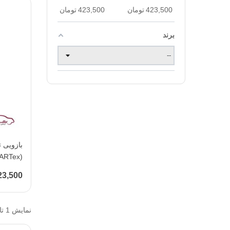
423,500
تومان
423,500
تومان
برند
بازویی ت
(KOARTex )
423,500 تو
نمایش 1 تا 1 از 1 مورد