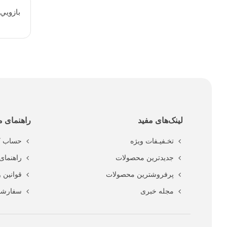
بازويي
لینک‌های مفید
راهنمای م
تخـفیـفات ویژه
حساب ک
جدیدترین محصولات
راهنمای 
پرفروشترین محصولات
قوانین 
مجله خبری
سفارشا