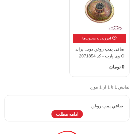
افزودن به محبوب‌ها
صافی پمپ روغن دوبل پراید
O وی پارت - کد 2071854
0 تومان
نمایش 1 تا 1 از 1 مورد
صافي پمپ روغن
ادامه مطلب