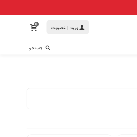
0
ورود | عضویت
جستجو