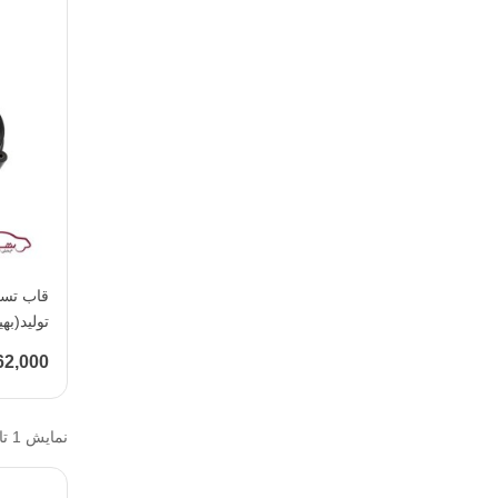
تولید(به
62,000 توما
نمایش 1 تا 5 از 5 مورد