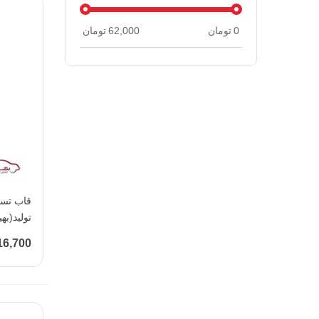
0
تومان
62,000
تومان
تولید(به
16,700 توما