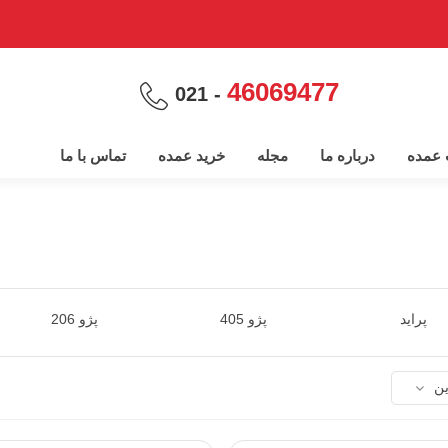
46069477
- 021
پ عمده
درباره ما
مجله
خرید عمده
تماس با ما
پراید
پژو 405
پژو 206
ین