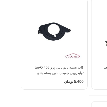
وسط پژو 405 Oخط
افزودن به محبوب‌ها
قاب تسمه تایم پایین پژو 405 Oخط
تولید(بهین کیفیت) بدون بسته بندی
5,400 تومان