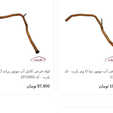
افزودن به محبوب‌ها
لوله فرعی آب موتور تیبا O وی پارت - کد
افزودن به محبوب‌ها
2
پارت - کد 2072855
مان
87,900 تومان