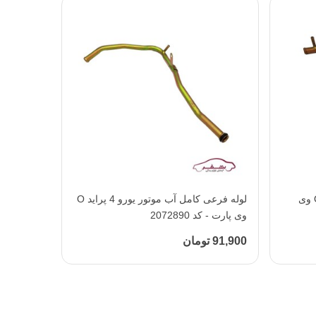
لوله فرعی کامل آب موتور پراید O وی
افزودن به محبوب‌ها
لوله فرعی کامل آب موتور یورو 4 پراید O
وی پارت - کد 2072890
91,900 تومان