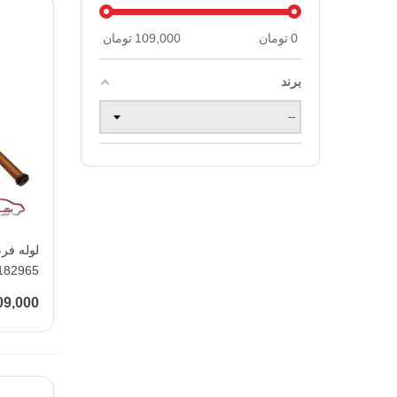
0
تومان
109,000
تومان
برند
182965
109,000 تو