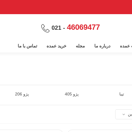
46069477
- 021
پ عمده
درباره ما
مجله
خرید عمده
تماس با ما
تیبا
پژو 405
پژو 206
ین