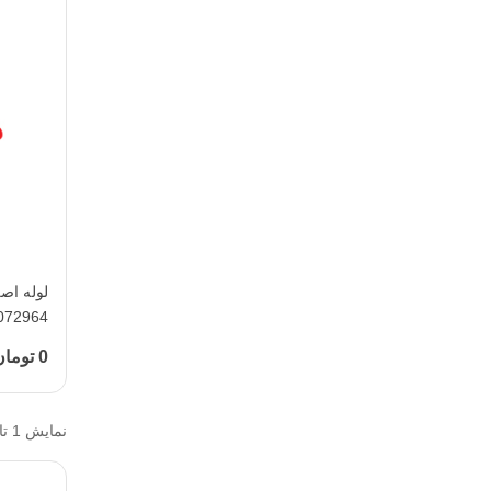
072964
0 تومان
نمایش 1 تا 4 از 4 مورد