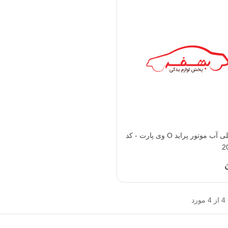
افزودن به محبوب‌ها
لوله اصلی آب موتور پراید O وی پارت - کد
2