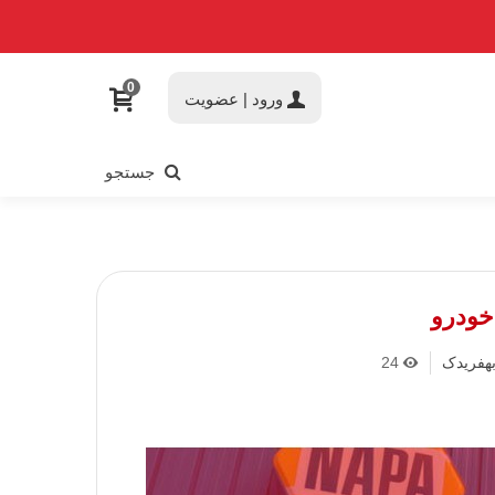
0
ورود | عضویت
جستجو
خودرو
هفریدک
24