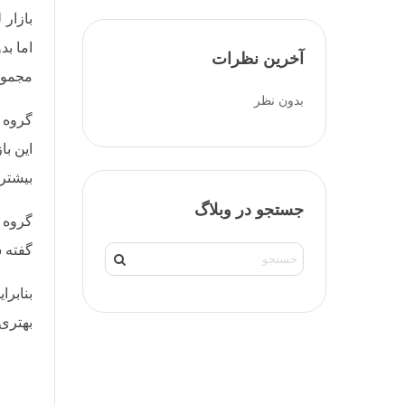
بازار 
اما ب
آخرین نظرات
مجمو
بدون نظر
گروه 
این با
بیشتری
جستجو در وبلاگ
گروه د
گفته 
بنابرا
بهتری