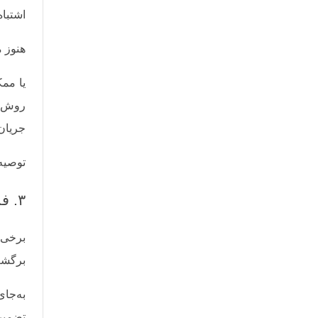
اشتباه
هنوز 
یا ممک
روش را
جریان
توصیه 
۳. فریب قیمت پایین را نخورید
برخی ا
برگشت
به‌جا
تضمین 