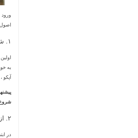
ورود ب
اصول و
۱. شناخت برندها و قطعات پرمصرف اولین فوت لوازم یدکی
اولین
آپکو ،
پیشنها
شروع ک
۲. از فروش با چک یا قسطی پرهیز کنید
در اب