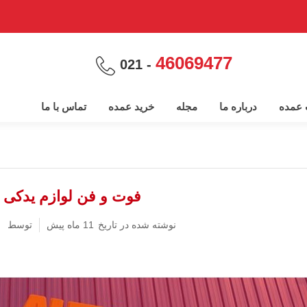
46069477
- 021
پ عمده
درباره ما
مجله
خرید عمده
تماس با ما
فوت و فن لوازم یدکی 
نوشته شده در تاریخ
11 ماه پیش
توسط
ب