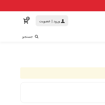
0
ورود | عضویت
جستجو