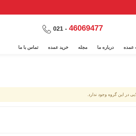
46069477
- 021
پ عمده
درباره ما
مجله
خرید عمده
تماس با ما
ایی در این گروه وجود ندارد.