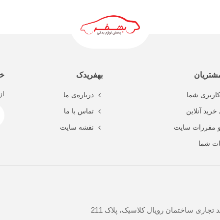
ادامه مطلب
شتریان
بهفریدک
خب
از
اربری شما
درباره‌ی ما
خرید آنلاین
تماس با ما
و مقررات سایت
نقشه سایت
ت شما
جاری ساختمان رویال کلاسیک، پلاک 211