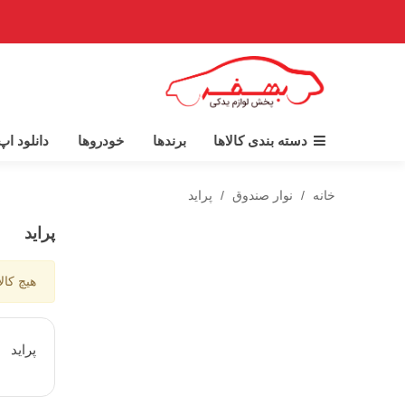
دسته بندی کالاها
برندها
خودروها
دانلود ا
خانه
/
نوار صندوق
/
پراید
پراید
هیچ کال
پرايد