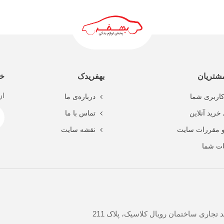
ادامه مطلب
شتریان
بهفریدک
خب
از
اربری شما
درباره‌ی ما
خرید آنلاین
تماس با ما
و مقررات سایت
نقشه سایت
ت شما
جاری ساختمان رویال کلاسیک، پلاک 211