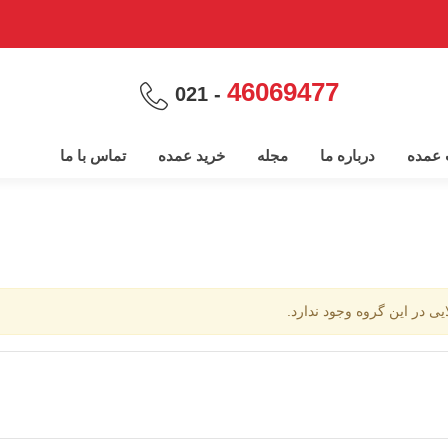
46069477
- 021
پ عمده
درباره ما
مجله
خرید عمده
تماس با ما
ایی در این گروه وجود ندارد.