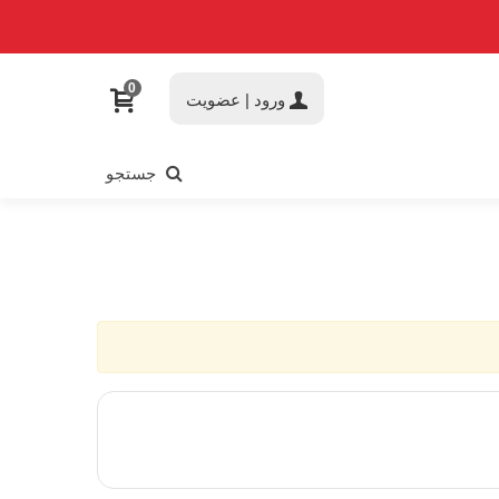
0
ورود | عضویت
جستجو