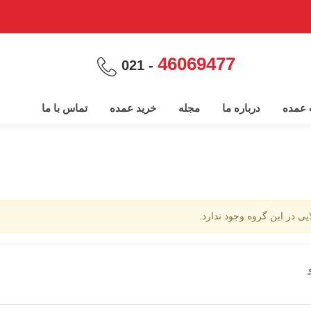
46069477
- 021
پ عمده
درباره ما
مجله
خرید عمده
تماس با ما
ایی در این گروه وجود ندارد.