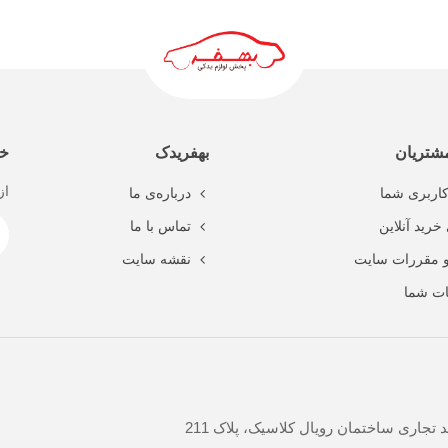
ادامه مطلب
شتریان
بهفریدک
خب
از
اربری شما
درباره‌ی ما
خرید آنلاین
تماس با ما
و مقررات سایت
نقشه سایت
ت شما
جاری ساختمان رویال کلاسیک، پلاک 211