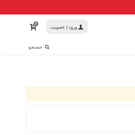
0
ورود | عضویت
جستجو