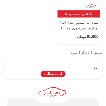
افزودن به محبوب‌ها
مهره آب (سنسور دمای آب )
دو فیش سبز سورن و دنا O
وی پارت - کد 1263089
61,600 تومان
نمایش 1 تا 1 از 1 مورد
دنا
ادامه مطلب