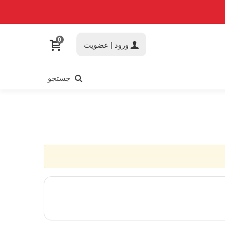
0
ورود | عضویت
جستجو