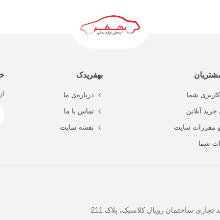
ادامه مطلب
شتریان
بهفریدک
خب
از
اربری شما
درباره‌ی ما
خرید آنلاین
تماس با ما
و مقررات سایت
نقشه سایت
ت شما
جاری ساختمان رویال کلاسیک، پلاک 211