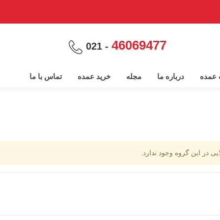
46069477
- 021
پ عمده
درباره ما
مجله
خرید عمده
تماس با ما
ایی در این گروه وجود ندارد.