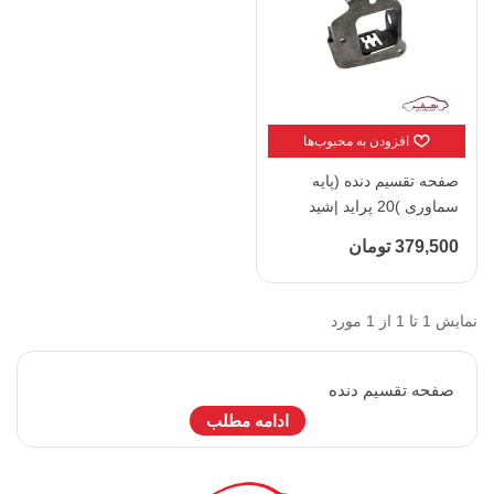
افزودن به محبوب‌ها
صفحه تقسیم دنده (پایه
سماوری )20 پراید |شید
پارت (KOARTex )
379,500 تومان
نمایش 1 تا 1 از 1 مورد
صفحه تقسيم دنده
ادامه مطلب