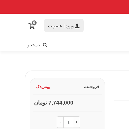
0
ورود | عضویت
جستجو
فروشنده
بهفریدک
7,744,000 تومان
-
+