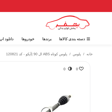
دسته بندی کالاها
برندها
خودروها
دانلود ا
خانه
/
پلوس
/
پلوس کوتاه ABS ال 90 |آپکو - کد 120821
0
0