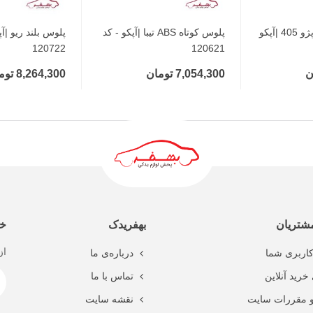
محبوب‌ها
پلوس کوتاه ABS پژو 405 |آپکو
افزودن به محبوب‌ها
پلوس کوتاه ABS تیبا |آپکو - کد
پلوس بلند ریو |آپ
افزودن ب
120722
120621
7,054,300 تومان
8,264,300 تومان
شتریان
بهفریدک
خب
از
اربری شما
درباره‌ی ما
خرید آنلاین
تماس با ما
و مقررات سایت
نقشه سایت