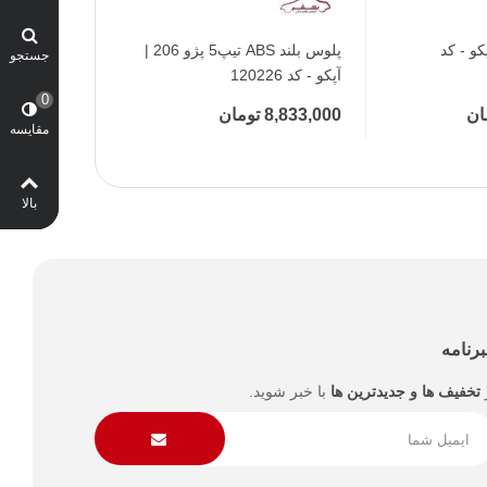
کو - کد
ه محبوب‌ها
افزودن به محبوب‌ها
پلوس بلند ABS تیپ5 پژو 206 |
افزودن 
جستجو
آپکو - کد 120226
120222
0
8,833,000 تومان
0 تومان
مقایسه
بالا
رنامه
تخفیف ها و جدیدترین ها
با خبر شوید.