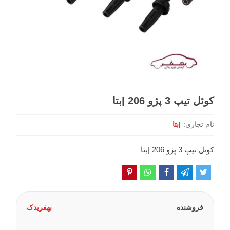
کوئل تیپ 3 پژو 206 |بتا
نام تجاری:
|بتا
کوئل تیپ 3 پژو 206 |بتا
فروشنده
بهفریدک