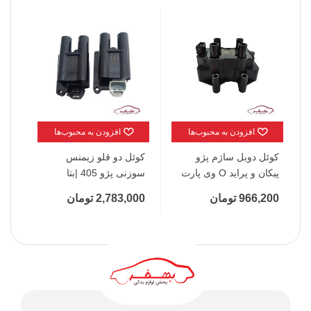
افزودن به محبوب‌ها
افزودن به محبوب‌ها
کوئل دوبل ساژم پژو
کوئل دو قلو زیمنس
کوئ
پیکان و پراید O وی پارت
سوزنی پژو 405 |بتا
- کد 1011073
وی پ
966,200 تومان
2,783,000 تومان
0 تومان