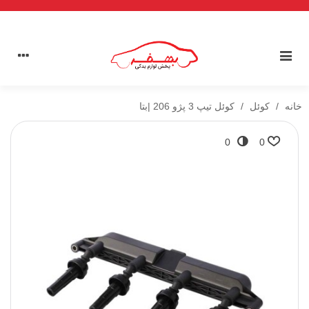
خانه
/
کوئل
/
کوئل تیپ 3 پژو 206 |بتا
0
0