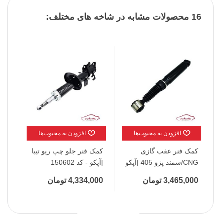
16 محصولات مشابه در شاخه های مختلف:
افزودن به محبوب‌ها
افزودن به محبوب‌ها
کمک فنر عقب گازی
کمک فنر جلو چپ ریو تیبا
کمک
CNG/سمند پژو 405 |آپکو
|آپکو - کد 150602
پراید
- کد 150112
3,465,000 تومان
4,334,000 تومان
,000