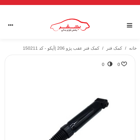
خانه
/
کمک فنر
/
کمک فنر عقب پژو 206 |آپکو - کد 150211
0
0