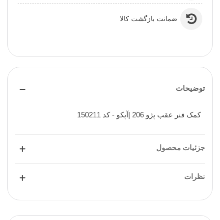
ضمانت بازگشت کالا
توضیحات
کمک فنر عقب پژو 206 |آپکو - کد 150211
جزئیات محصول
نظرات