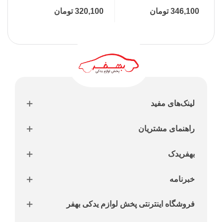
|رفیع نیا
رفیع نیا
346,100 تومان
320,100 تومان
,900
لینک‌های مفید
راهنمای مشتریان
بهفریدک
خبرنامه
فروشگاه اینترنتی پخش لوازم یدکی بهفر