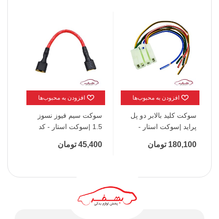
افزودن به محبوب‌ها
افزودن به محبوب‌ها
سوکت کلید بالابر دو پل
سوکت سیم فیوز نسوز
سوک
پراید |سوکت استار -
1.5 |سوکت استار - کد
ساژ
5069
5021
استا
180,100 تومان
45,400 تومان
,800