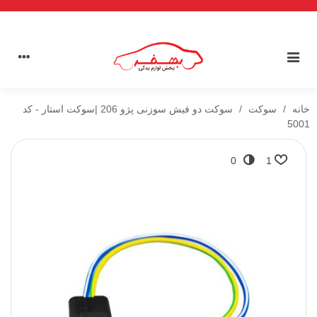
خانه
/
سوکت
/
سوکت دو فیش سوزنی پژو 206 |سوکت استار - کد
5001
0
1