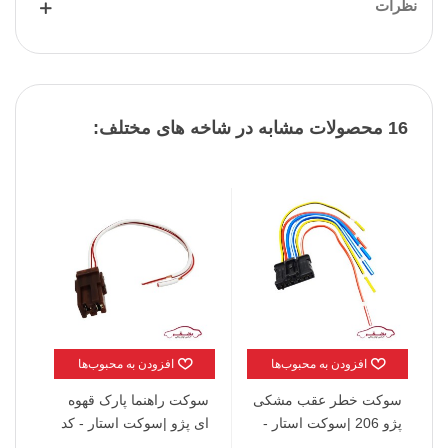
نظرات
16 محصولات مشابه در شاخه های مختلف:
افزودن به محبوب‌ها
افزودن به محبوب‌ها
سوکت خطر عقب مشکی
سوکت راهنما پارک قهوه
سو
پژو 206 |سوکت استار -
ای پژو |سوکت استار - کد
پژو
کد 5064
5004
کد 5057