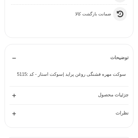
ضمانت بازگشت کالا
توضیحات
سوکت مهره فشنگی روغن پراید |سوکت استار - کد :5115
جزئیات محصول
نظرات