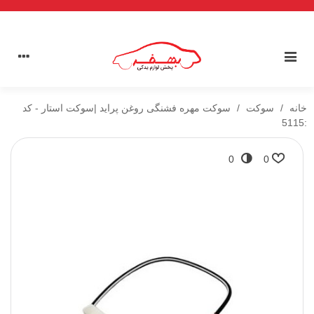
خانه
/
سوکت
/
سوکت مهره فشنگی روغن پراید |سوکت استار - کد
:5115
0
0