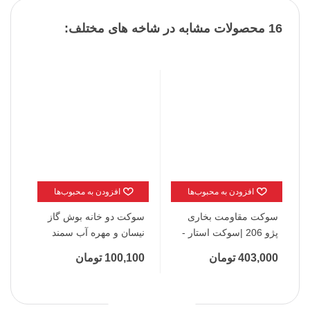
16 محصولات مشابه در شاخه های مختلف:
افزودن به محبوب‌ها
افزودن به محبوب‌ها
سوکت مقاومت بخاری
سوکت دو خانه بوش گاز
سوک
پژو 206 |سوکت استار -
نیسان و مهره آب سمند
ای 
کد: 5131
پراید |سوکت استار - کد
04
403,000 تومان
100,100 تومان
,700
5028