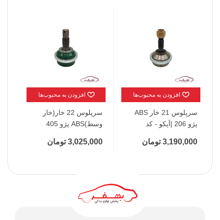
افزودن به محبوب‌ها
افزودن به محبوب‌ها
سرپلوس 21 خار ABS
سرپلوس 22 خار(خار
پژو 206 |آپکو - کد
وسط)ABS پژو 405
آپکو 
|RSCo
120202
3,190,000 تومان
3,025,000 تومان
,000