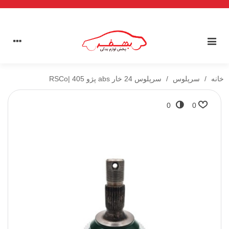
خانه
/
سرپلوس
/
سرپلوس 24 خار abs پژو 405 |RSCo
0
0