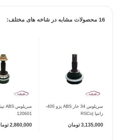
16 محصولات مشابه در شاخه های مختلف:
افزودن به محبوب‌ها
سرپلوس 34 خار ABS پژو 405-
افزودن به 
سرپلوس
زانتیا |RSCo
120601
3,135,000 تومان
2,860,000 تومان