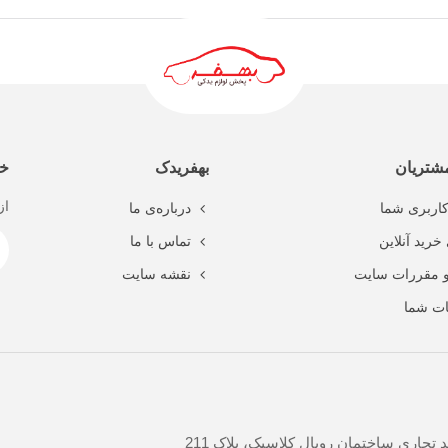
شتریان
بهفریدک
خب
از
اربری شما
درباره‌ی ما
خرید آنلاین
تماس با ما
و مقررات سایت
نقشه سایت
ت شما
جاری ساختمان رویال کلاسیک، پلاک 211