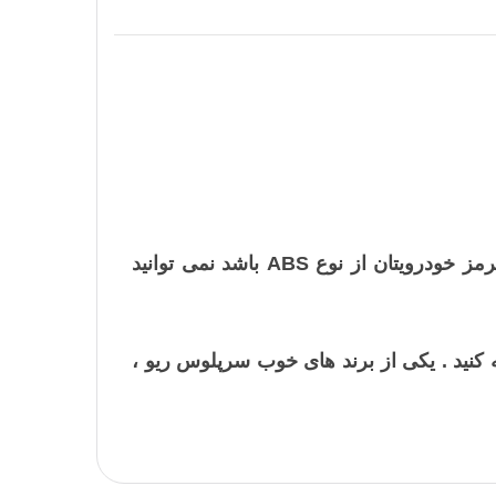
یکی از نکات مهم برای خرید سرپلوس ریو توجه به نوع معمولی یا ABS آن است . چرا که اگر سیستم ترمز خودرویتان از نوع ABS باشد نمی توانید
کنید . یکی از برند های خوب سرپلوس ریو ،