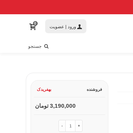
0
ورود | عضویت
جستجو
فروشنده
بهفریدک
3,190,000 تومان
-
+