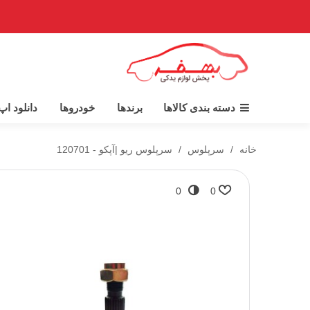
دسته بندی کالاها
برندها
خودروها
دانلود ا
خانه
/
سرپلوس
/
سرپلوس ریو |آپکو - 120701
0
0