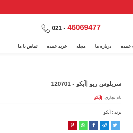
46069477
- 021
پ عمده
درباره ما
مجله
خرید عمده
تماس با ما
سرپلوس ریو |آپکو - 120701
نام تجاری:
|آپکو
برند : آپکو