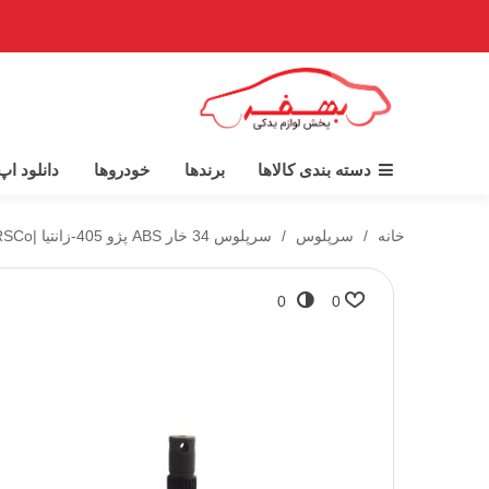
دسته بندی کالاها
برندها
خودروها
دانلود ا
خانه
/
سرپلوس
/
سرپلوس 34 خار ABS پژو 405-زانتیا |RSCo
0
0