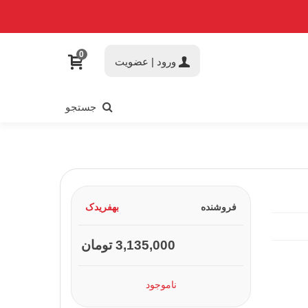
0
ورود | عضویت
جستجو
فروشنده
بهفریدک
3,135,000 تومان
ناموجود