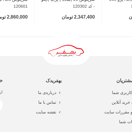
- کد 120302
120601
2,347,400 تومان
2,860,000 تومان
شتریان
بهفریدک
خب
از
اربری شما
درباره‌ی ما
خرید آنلاین
تماس با ما
و مقررات سایت
نقشه سایت
ت شما