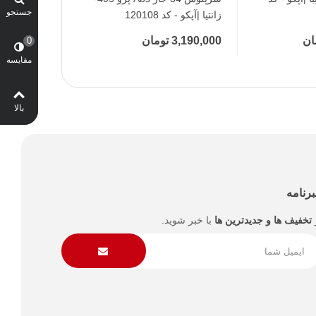
جستجو
زانتیا |آپکو - کد 120108
آپکو - کد 120304
3,190,000 تومان
2,860,000 تومان
0
مقایسه
بالا
رنامه
تخفیف ها و جدیدترین ها
با خبر شوید.