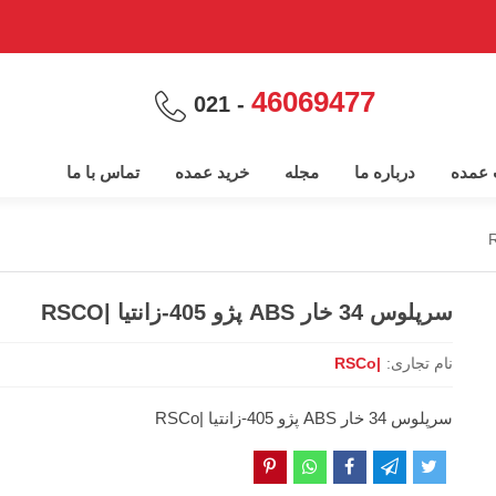
46069477
- 021
پ عمده
درباره ما
مجله
خرید عمده
تماس با ما
سرپلوس 34 خار ABS پژو 405-زانتیا |RSCO
نام تجاری:
|RSCo
سرپلوس 34 خار ABS پژو 405-زانتیا |RSCo