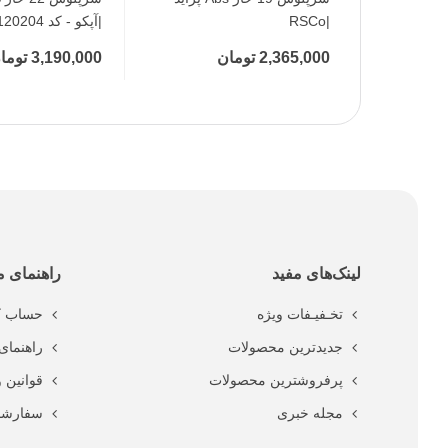
|RSCo
|آپکو - کد 120204
2,365,000 تومان
3,190,000 تومان
لینک‌های مفید
راهنمای م
تخـفیـفات ویژه
حساب ک
جدیدترین محصولات
راهنمای 
پرفروشترین محصولات
قوانین 
مجله خبری
سفارشا