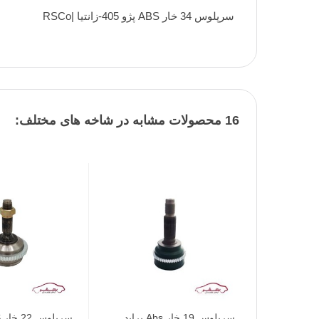
سرپلوس 34 خار ABS پژو 405-زانتیا |RSCo
16 محصولات مشابه در شاخه های مختلف:
افزودن به محبوب‌ها
سرپلوس 19 خار Abs پراید
افزودن به 