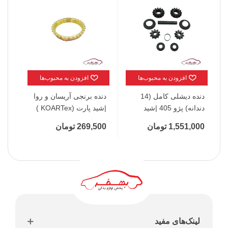
افزودن به محبوب‌ها
افزودن به محبوب‌ها
دنده دیشلی کامل (14
دنده برنجی آریسان و روا
دند
دندانه) پژو 405 |شید
|شید پارت (KOARTex )
هوز
پارت (KOARTex )
پرا
1,551,000 تومان
269,500 تومان
,000
(KOARTex )
لینک‌های مفید