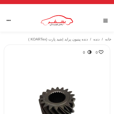
خانه
/
دنده
/
دنده پینیون پراید |شید پارت (KOARTex )
0
0