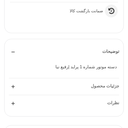
ضمانت بازگشت کالا
توضیحات
دسته موتور شماره 1 پراید |رفیع نیا
جزئیات محصول
نظرات