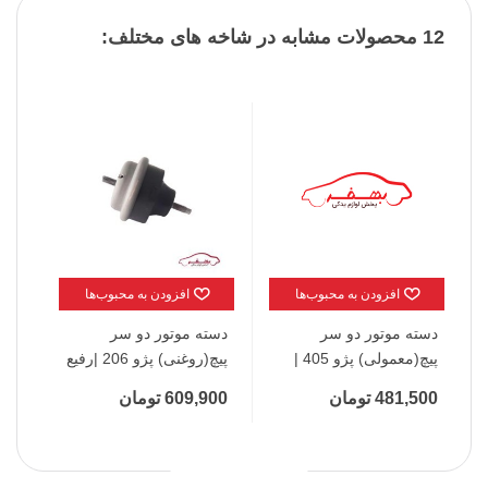
12 محصولات مشابه در شاخه های مختلف:
افزودن به محبوب‌ها
افزودن به محبوب‌ها
دسته موتور دو سر
دسته موتور دو سر
دست
پیچ(معمولی) پژو 405 |
پیچ(روغنی) پژو 206 |رفیع
رانایی
رفیع نیا
نیا
481,500 تومان
609,900 تومان
0 تومان