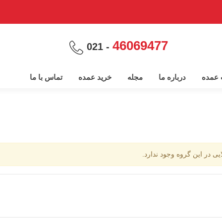
46069477
- 021
پ عمده
درباره ما
مجله
خرید عمده
تماس با ما
ایی در این گروه وجود ندارد.