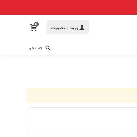
0
ورود | عضویت
جستجو