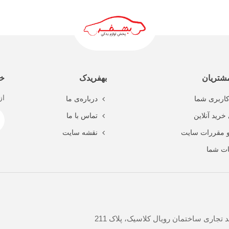
ادامه مطلب
شتریان
بهفریدک
خب
از
اربری شما
درباره‌ی ما
خرید آنلاین
تماس با ما
و مقررات سایت
نقشه سایت
ت شما
جاری ساختمان رویال کلاسیک، پلاک 211