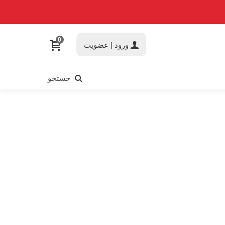
0
ورود | عضویت
جستجو