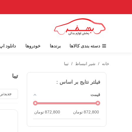
دسته بندی کالاها
برندها
خودروها
دانلود ا
خانه
/
شیر انبساط
/
تیبا
تیبا
فیلتر نتایج بر اساس :
جدیدتر
قیمت
872,800
تومان
872,800
تومان