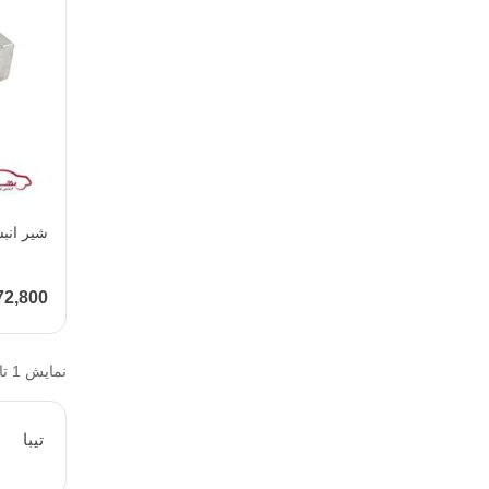
شیر انبساط ت
872,800 تو
نمایش 1 تا 1 از 1 مورد
تيبا