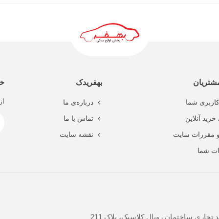
ادامه مطلب
شتریان
بهفریدک
خب
از
اربری شما
درباره‌ی ما
خرید آنلاین
تماس با ما
و مقررات سایت
نقشه سایت
ت شما
جاری ساختمان رویال کلاسیک، پلاک 211