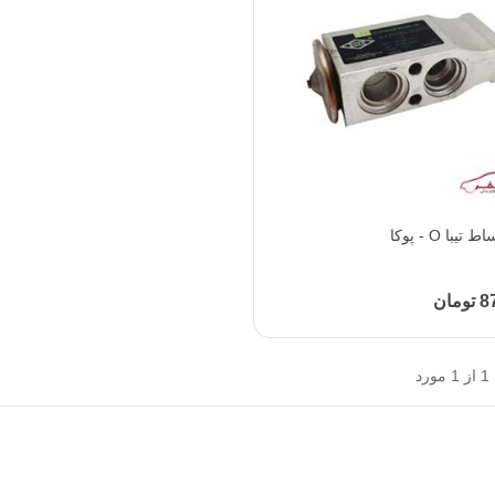
یبا O - پوکا
افزودن به محبوب‌ها
مان