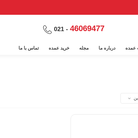
46069477
- 021
پ عمده
درباره ما
مجله
خرید عمده
تماس با ما
ین