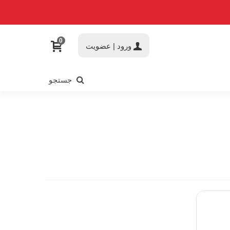
0
ورود | عضویت
جستجو