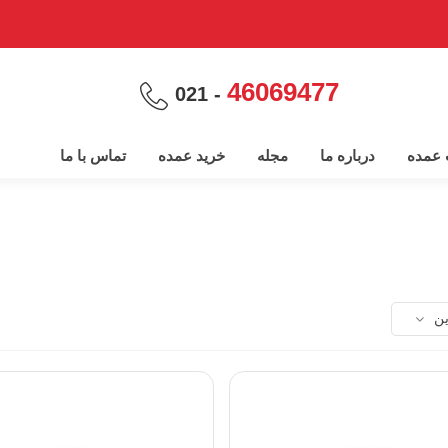
46069477
- 021
پ عمده
درباره ما
مجله
خرید عمده
تماس با ما
ین