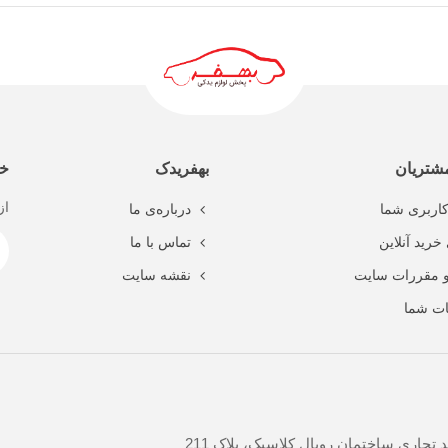
ادامه مطلب
شتریان
بهفریدک
خب
از
اربری شما
درباره‌ی ما
خرید آنلاین
تماس با ما
و مقررات سایت
نقشه سایت
ت شما
جاری ساختمان رویال کلاسیک، پلاک 211