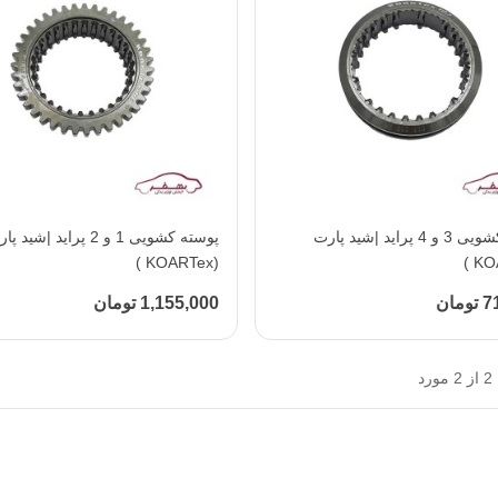
افزودن به محبوب‌ها
پوسته کشویی 3 و 4 پراید |شید پارت
افزودن به محبوب‌ها
پوسته کشویی 1 و 2 پراید |شید 
(KOARTex )
مان
1,155,000 تومان