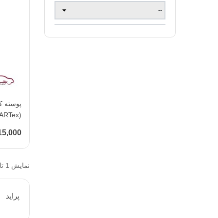
(KOARTex )
715,000 تو
نمایش 1 تا 2 از 2 مورد
پرايد